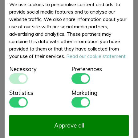
Breedte: 4.5cm
We use cookies to personalise content and ads, to
Hoogte: 17cm
provide social media features and to analyse our
website traffic. We also share information about your
Vorm
:
Peper en Zoutmolens
use of our site with our social media partners,
Merken
:
Savor & Sens
advertising and analytics. These partners may
combine this data with other information you have
provided to them or that they have collected from
€ 10,00
Order
your use of their services.
Read our cookie statement
.
Necessary
Preferences
Bijpassende artikelen
Statistics
Marketing
Approve all