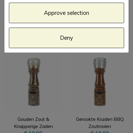
Approve selection
Gouden Pepermolen
Himalaya Roze
Zoutmolen
Deny
€ 10,00
€ 10,00
Gouden Zout &
Gerookte Kruiden BBQ
Knapperige Zaden
Zoutmolen
€ 10,00
€ 10,00